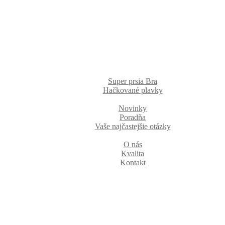
Super prsia Bra
Hačkované plavky
Novinky
Poradňa
Vaše najčastejšie otázky
O nás
Kvalita
Kontakt