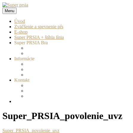
Prejsť
na
Menu
Super prsia
zväčšenie a spevnenie pŕs
obsah
Úvod
Zväčšenie a spevnenie pŕs
E-shop
Super PRSIA + štíhla línia
Super PRSIA Bra
Informácie
Kontakt
Super_PRSIA_povolenie_uvz
Super_PRSIA_povolenie_uvz