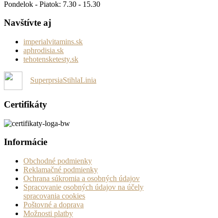
Pondelok - Piatok: 7.30 - 15.30
Navštívte aj
imperialvitamins.sk
aphrodisia.sk
tehotensketesty.sk
SuperprsiaStihlaLinia
Certifikáty
Informácie
Obchodné podmienky
Reklamačné podmienky
Ochrana súkromia a osobných údajov
Spracovanie osobných údajov na účely
spracovania cookies
Poštovné a doprava
Možnosti platby