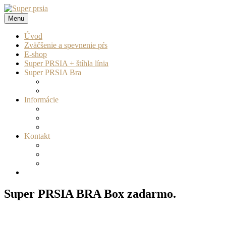
Prejsť
na
Menu
Super prsia
zväčšenie a spevnenie pŕs
obsah
Úvod
Zväčšenie a spevnenie pŕs
E-shop
Super PRSIA + štíhla línia
Super PRSIA Bra
Informácie
Kontakt
Super PRSIA BRA Box zadarmo.