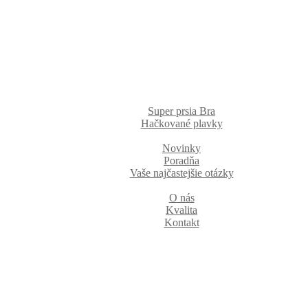
Super prsia Bra
Hačkované plavky
Novinky
Poradňa
Vaše najčastejšie otázky
O nás
Kvalita
Kontakt