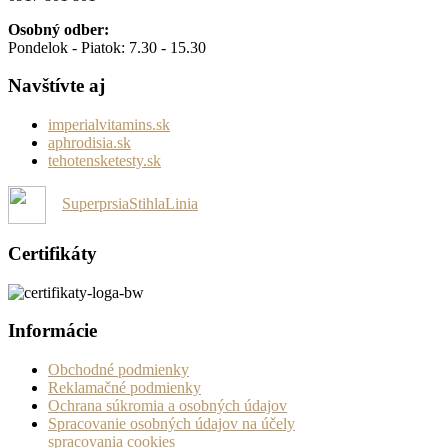
Osobný odber:
Pondelok - Piatok: 7.30 - 15.30
Navštívte aj
imperialvitamins.sk
aphrodisia.sk
tehotensketesty.sk
SuperprsiaStihlaLinia
Certifikáty
Informácie
Obchodné podmienky
Reklamačné podmienky
Ochrana súkromia a osobných údajov
Spracovanie osobných údajov na účely
spracovania cookies