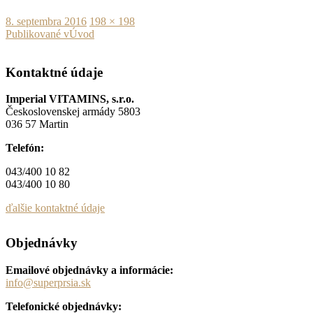
Publikované
Plná
8. septembra 2016
198 × 198
Navigácia
veľkosť
Publikované v
Úvod
v
Kontaktné údaje
článku
Imperial VITAMINS, s.r.o.
Československej armády 5803
036 57 Martin
Telefón:
043/400 10 82
043/400 10 80
ďalšie kontaktné údaje
Objednávky
Emailové objednávky a informácie:
info@superprsia.sk
Telefonické objednávky: