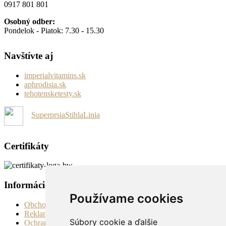
0917 801 801
Osobný odber:
Pondelok - Piatok: 7.30 - 15.30
Navštívte aj
imperialvitamins.sk
aphrodisia.sk
tehotensketesty.sk
SuperprsiaStihlaLinia
Certifikáty
Informácie
Používame cookies
Obchodné podmienky
Reklamačné podmienky
Súbory cookie a ďalšie
Ochrana súkromia a osobných údajov