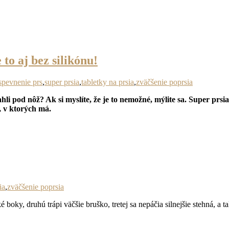
 to aj bez silikónu!
spevnenie prs
,
super prsia
,
tabletky na prsia
,
zväčšenie poprsia
hli pod nôž? Ak si myslíte, že je to nemožné, mýlite sa. Super prsi
, v ktorých má.
ia
,
zväčšenie poprsia
é boky, druhú trápi väčšie bruško, tretej sa nepáčia silnejšie stehná, a