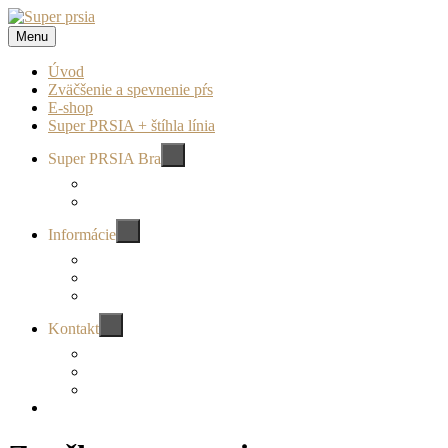
Prejsť
na
Menu
Super prsia
zväčšenie a spevnenie pŕs
obsah
Úvod
Zväčšenie a spevnenie pŕs
E-shop
Super PRSIA + štíhla línia
Super PRSIA Bra
rozbaliť
odvodené
menu
Informácie
rozbaliť
odvodené
menu
Kontakt
rozbaliť
odvodené
menu