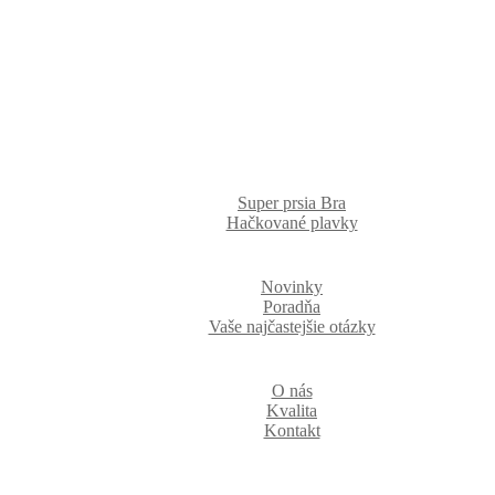
Super prsia Bra
Hačkované plavky
Novinky
Poradňa
Vaše najčastejšie otázky
O nás
Kvalita
Kontakt