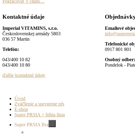
Pokračovať v čítaní…
Kontaktné údaje
Objednávk
Imperial VITAMINS, s.r.o.
Emailové obje
Československej armády 5803
info@superprsi
036 57 Martin
Telefonické o
Telefón:
0917 801 801
043/400 10 82
Osobný odber
043/400 10 80
Pondelok - Piat
ďalšie kontaktné údaje
Úvod
Zväčšenie a spevnenie pŕs
E-shop
Super PRSIA + štíhla línia
Super PRSIA Bra
rozbaliť
odvodené
menu