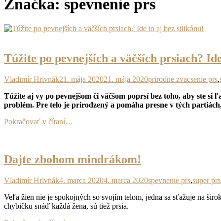
Značka:
spevnenie prs
?>
Túžite po pevnejších a väčších prsiach? Ide
Autor
Publikované
Značky
Vladimír Hrivnák
21. mája 2020
21. mája 2020
prirodne zvacsenie prs
,
Túžite aj vy po pevnejšom či väčšom poprsí bez toho, aby ste si ľa
problém. Pre telo je prirodzený a pomáha presne v tých partiách
Pokračovať v čítaní…
Dajte zbohom mindrákom!
Autor
Publikované
Značky
Vladimír Hrivnák
4. marca 2020
4. marca 2020
spevnenie prs
,
super prs
Veľa žien nie je spokojných so svojím telom, jedna sa sťažuje na širok
chybičku snáď každá žena, sú tiež prsia.