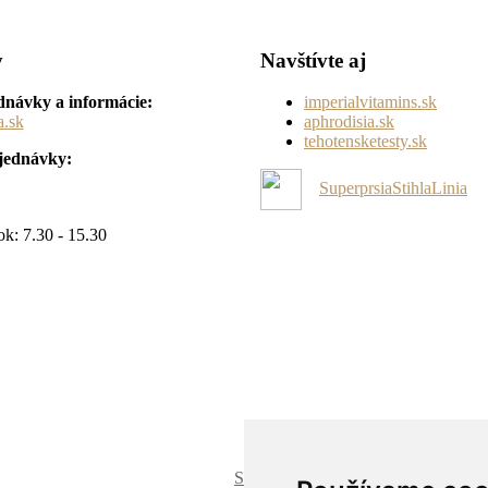
y
Navštívte aj
dnávky a informácie:
imperialvitamins.sk
a.sk
aphrodisia.sk
tehotensketesty.sk
bjednávky:
SuperprsiaStihlaLinia
:
ok: 7.30 - 15.30
Super prsia Bra