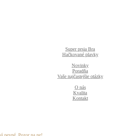
Super prsia Bra
Hačkované plavky
Novinky
Poradňa
Vaše najčastejšie otázky
O nás
Kvalita
Kontakt
sú pevné. Pozor na ne!