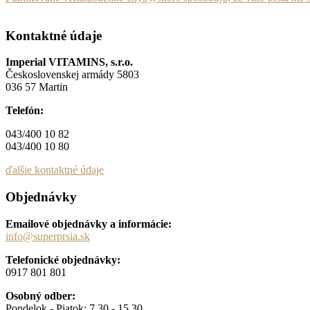
v
Kontaktné údaje
článku
Imperial VITAMINS, s.r.o.
Československej armády 5803
036 57 Martin
Telefón:
043/400 10 82
043/400 10 80
ďalšie kontaktné údaje
Objednávky
Emailové objednávky a informácie:
info@superprsia.sk
Telefonické objednávky:
0917 801 801
Osobný odber:
Pondelok - Piatok: 7.30 - 15.30