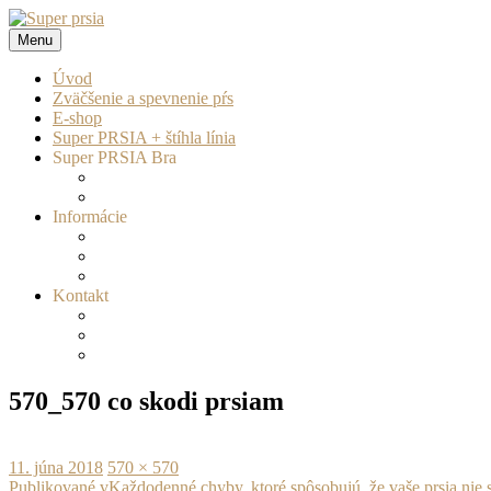
Prejsť
na
Menu
Super prsia
zväčšenie a spevnenie pŕs
obsah
Úvod
Zväčšenie a spevnenie pŕs
E-shop
Super PRSIA + štíhla línia
Super PRSIA Bra
Informácie
Kontakt
570_570 co skodi prsiam
Publikované
Plná
11. júna 2018
570 × 570
Navigácia
veľkosť
Publikované v
Každodenné chyby, ktoré spôsobujú, že vaše prsia nie 