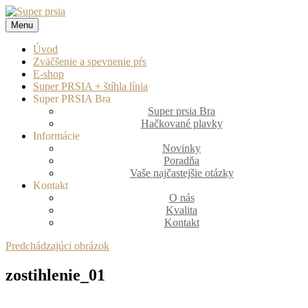
Prejsť
na
Menu
Super prsia
zväčšenie a spevnenie pŕs
obsah
Úvod
Zväčšenie a spevnenie pŕs
E-shop
Super PRSIA + štíhla línia
Super PRSIA Bra
Super prsia Bra
Hačkované plavky
Informácie
Novinky
Poradňa
Vaše najčastejšie otázky
Kontakt
O nás
Kvalita
Kontakt
Predchádzajúci obrázok
zostihlenie_01