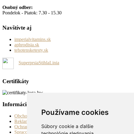
Osobný odber:
Pondelok - Piatok: 7.30 - 15.30
Navštívte aj
imperialvitamins.sk
aphrodisia.sk
tehotensketesty.sk
SuperprsiaStihlaLinia
Certifikáty
Informácie
Používame cookies
Obchodné podmienky
Reklamačné podmienky
Súbory cookie a ďalšie
Ochrana súkromia a osobných údajov
Spracovanie osobných údajov na účely spracovania cookies
technológie sledovania