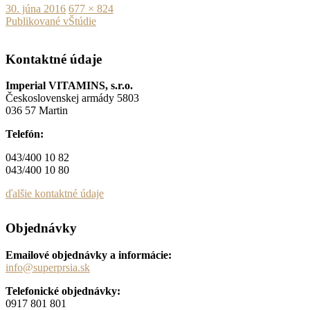
Publikované
Plná
30. júna 2016
677 × 824
Navigácia
veľkosť
Publikované v
Štúdie
v
Kontaktné údaje
článku
Imperial VITAMINS, s.r.o.
Československej armády 5803
036 57 Martin
Telefón:
043/400 10 82
043/400 10 80
ďalšie kontaktné údaje
Objednávky
Emailové objednávky a informácie:
info@superprsia.sk
Telefonické objednávky:
0917 801 801