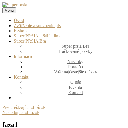
Prejsť
na
Menu
Super prsia
zväčšenie a spevnenie pŕs
obsah
Úvod
Zväčšenie a spevnenie pŕs
E-shop
Super PRSIA + štíhla línia
Super PRSIA Bra
Super prsia Bra
Hačkované plavky
Informácie
Novinky
Poradňa
Vaše najčastejšie otázky
Kontakt
O nás
Kvalita
Kontakt
Predchádzajúci obrázok
Nasledujúci obrázok
faza1