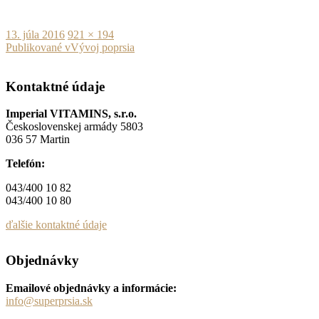
Publikované
Plná
13. júla 2016
921 × 194
Navigácia
veľkosť
Publikované v
Vývoj poprsia
v
Kontaktné údaje
článku
Imperial VITAMINS, s.r.o.
Československej armády 5803
036 57 Martin
Telefón:
043/400 10 82
043/400 10 80
ďalšie kontaktné údaje
Objednávky
Emailové objednávky a informácie:
info@superprsia.sk