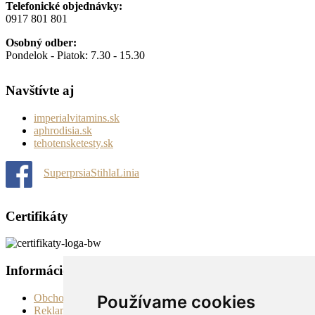
Telefonické objednávky:
0917 801 801
Osobný odber:
Pondelok - Piatok: 7.30 - 15.30
Navštívte aj
imperialvitamins.sk
aphrodisia.sk
tehotensketesty.sk
SuperprsiaStihlaLinia
Certifikáty
Informácie
Obchodné podmienky
Používame cookies
Reklamačné podmienky