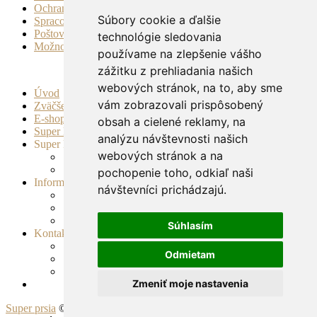
Ochrana súkromia a osobných údajov
Súbory cookie a ďalšie
Spracovanie osobných údajov na účely spracovania cookies
Poštovné a doprava
technológie sledovania
Možnosti platby
používame na zlepšenie vášho
zážitku z prehliadania našich
webových stránok, na to, aby sme
Úvod
vám zobrazovali prispôsobený
Zväčšenie a spevnenie pŕs
E-shop
obsah a cielené reklamy, na
Super PRSIA + štíhla línia
analýzu návštevnosti našich
Super PRSIA Bra
webových stránok a na
Super prsia Bra
Hačkované plavky
pochopenie toho, odkiaľ naši
Informácie
návštevníci prichádzajú.
Novinky
Poradňa
Vaše najčastejšie otázky
Súhlasím
Kontakt
O nás
Odmietam
Kvalita
Kontakt
Zmeniť moje nastavenia
Super prsia
© 2012 Imperial VITAMINS, s.r.o - Všetky práva